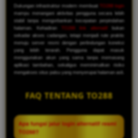
Dukungan infrastruktur modern membuat
TO288 login
mampu menangani aktivitas pengguna secara lebih
stabil tanpa mengorbankan kecepatan perpindahan
halaman. Kehadiran
TO288 link alternatif
bukan
sekadar akses cadangan, tetapi menjadi rute praktis
menuju server resmi dengan perlindungan koneksi
yang lebih terarah. Pengguna dapat masuk
menggunakan akun yang sama tanpa memasang
aplikasi tambahan, sekaligus meminimalkan risiko
mengakses situs palsu yang menyerupai halaman asli.
FAQ TENTANG TO288
Apa fungsi jalur login alternatif resmi
TO288?