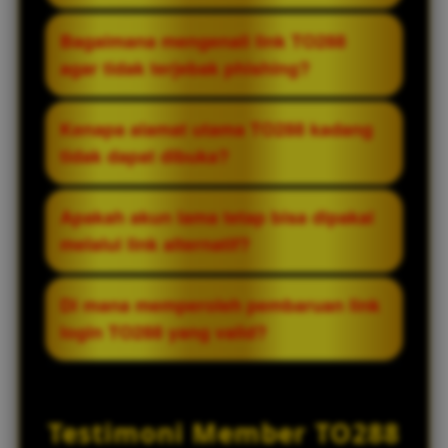
Jalur alternatif berfungsi sebagai rute
Bagaimana mengenali link TO288
masuk tambahan ketika alamat utama sulit
agar tidak terjebak phishing?
dijangkau, sedang diperbarui, atau terkena
pembatasan jaringan. Akses tersebut
Periksa susunan alamat situs secara teliti
Kenapa alamat utama TO288 kadang
mengarahkan pengguna menuju layanan
dan gunakan tautan yang dibagikan
tidak dapat dibuka?
TO288 melalui koneksi server yang tetap
melalui kanal resmi. Hindari halaman yang
stabil.
meminta informasi tidak wajar, memiliki
Gangguan dapat dipengaruhi oleh
Apakah akun lama tetap bisa dipakai
ejaan domain mencurigakan, atau
pemeliharaan sistem, kepadatan trafik,
melalui link alternatif?
mengarahkan Anda mengunduh berkas
perubahan rute server, atau kebijakan
dari sumber asing.
jaringan dari penyedia internet. Dalam
Ya. Selama tautan tersebut benar-benar
Di mana memperoleh pembaruan link
kondisi tersebut, pengguna dapat
mengarah ke sistem resmi TO288,
login TO288 yang valid?
memakai link alternatif terpercaya yang
pengguna tetap dapat masuk memakai
masih terhubung dengan layanan resmi.
username dan kata sandi yang telah
Simpan halaman resmi yang sudah
terdaftar. Informasi akun dan riwayat
diverifikasi atau tanyakan langsung melalui
Testimoni Member TO288
aktivitas akan tetap tersinkron pada server
pusat bantuan TO288. Jangan mengambil