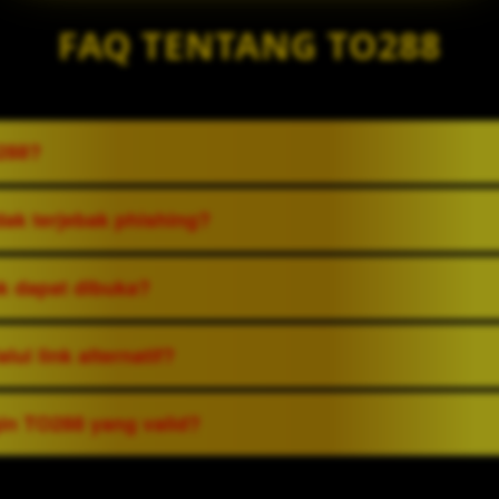
FAQ TENTANG TO288
O288?
k tambahan ketika alamat utama sulit dijangkau, sedang 
ak terjebak phishing?
layanan TO288 melalui koneksi server yang tetap stabil.
dan gunakan tautan yang dibagikan melalui kanal resmi. 
k dapat dibuka?
 atau mengarahkan Anda mengunduh berkas dari sumber as
 sistem, kepadatan trafik, perubahan rute server, atau keb
ui link alternatif?
k alternatif terpercaya yang masih terhubung dengan laya
garah ke sistem resmi TO288, pengguna tetap dapat masuk
in TO288 yang valid?
s akan tetap tersinkron pada server yang sama.
i atau tanyakan langsung melalui pusat bantuan TO288. Ja