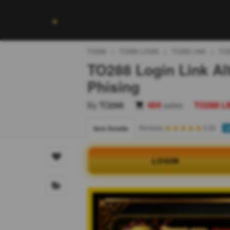
TO288
TO288 LOGIN
TO288 LINK
TO2
TO288 Login Link Al
Phising
By
TO288
404
sales
TO288 L
5.00
Reviews
5.00
Item Details
10
stars
LOGIN