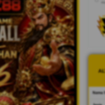
minim
mo
V
i
e
w
l
i
c
e
n
s
e
d
AL
e
t
a
i
l
Nama S
s