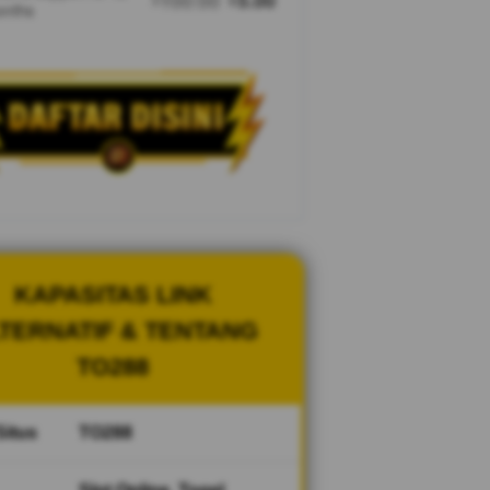
100.00
5.00
 risiko phishing online.
nths
KAPASITAS LINK
TERNATIF & TENTANG
TO288
itus
TO288