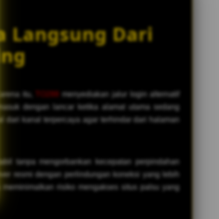
ya Langsung Dari
ing
arena itu,
TO288
menyediakan jalur login alternatif
masuk dengan lancar ketika alamat utama sedang
dari kanal terpercaya agar terhindar dari halaman
abil tanpa mengorbankan kecepatan perpindahan
rver resmi dengan perlindungan koneksi yang lebih
meminimalkan risiko mengakses situs palsu yang