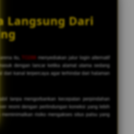
ya Langsung Dari
ing
arena itu,
TO288
menyediakan jalur login alternatif
masuk dengan lancar ketika alamat utama sedang
dari kanal terpercaya agar terhindar dari halaman
abil tanpa mengorbankan kecepatan perpindahan
rver resmi dengan perlindungan koneksi yang lebih
meminimalkan risiko mengakses situs palsu yang