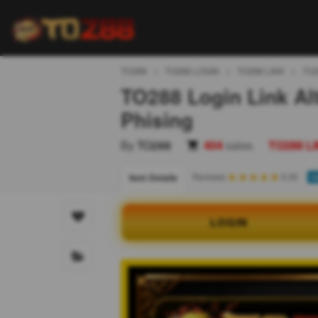
TO288
TO288 LOGIN
TO288 LINK
TO2
TO288 Login Link Al
Phising
By
TO288
404
sales
TO288 L
5.00
Reviews
5.00
Item Details
10
stars
LOGIN