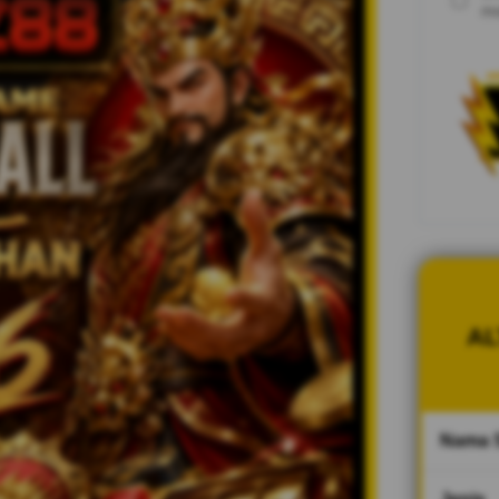
minim
mo
V
i
e
w
l
i
c
e
n
s
e
d
AL
e
t
a
i
l
Nama S
s