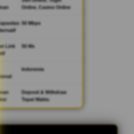
Slot Online, Togel
inan
Online, Casino Online
Kapasitas
50 Mbps
ternatif
an Link
50 Ms
tif
Indonesia
ional
nan
Deposit & Withdraw
ksi
Tepat Waktu