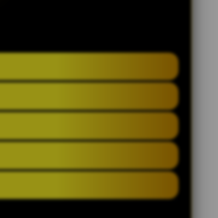
diperbarui, atau terkena pembatasan jaringan.
Hindari halaman yang meminta informasi tidak
ing.
ijakan jaringan dari penyedia internet. Dalam
nan resmi.
 memakai username dan kata sandi yang telah
ngan mengambil tautan dari pesan acak, kolom