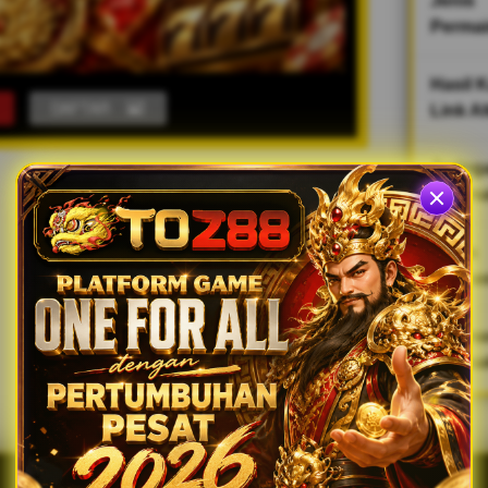
Jenis
Perma
Hasil 
DAFTAR
Link Al
Jaring
Alterna
Basis
Operas
Keama
Transa