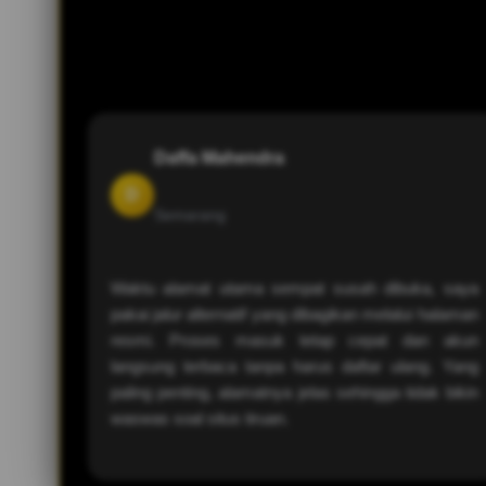
komentar, maupun situs tidak dikenal yang 
Daffa Mahendra
D
Semarang
Waktu alamat utama sempat susah dibuka, saya
pakai jalur alternatif yang dibagikan melalui halaman
resmi. Proses masuk tetap cepat dan akun
langsung terbaca tanpa harus daftar ulang. Yang
paling penting, alamatnya jelas sehingga tidak bikin
waswas soal situs tiruan.