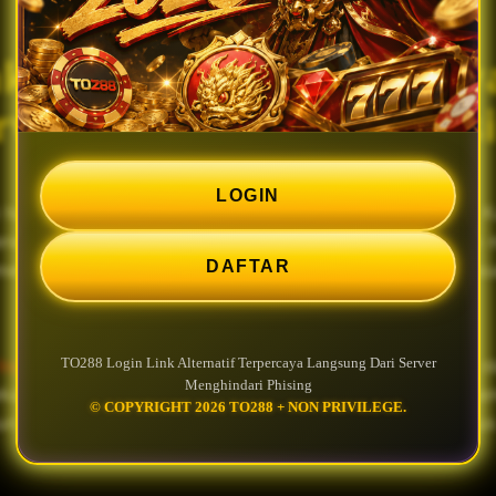
k Alternatif Terperca
rver Menghindari Phis
LOGIN
al penting saat hendak masuk ke sebuah platform digital. K
erver. Akses ini dirancang untuk membantu pengguna tetap 
DAFTAR
liharaan sementara. Pastikan alamat yang digunakan berasal 
TO288 Login Link Alternatif Terpercaya Langsung Dari Server
ogin
mampu menangani aktivitas pengguna secara lebih st
Menghindari Phising
adar akses cadangan, tetapi menjadi rute praktis menuju se
© COPYRIGHT 2026 TO288 + NON PRIVILEGE.
n yang sama tanpa memasang aplikasi tambahan, sekaligus 