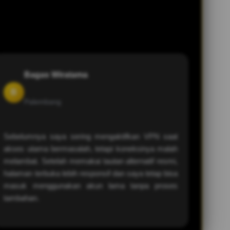
Bagas Wiratama
B
Palembang
Sebelumnya saya sering mengaktifkan VPN saat
akses utama bermasalah, tetapi koneksinya malah
melambat. Setelah memakai tautan alternatif resmi,
halaman terbuka lebih responsif dan saya tetap bisa
masuk menggunakan akun lama tanpa proses
tambahan.