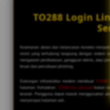
TO288 Login Lin
Se
Keamanan akses dan kelancaran koneksi menjadi h
resmi yang terhubung langsung dengan sistem s
mengalami pembatasan, gangguan teknis, atau peme
tiruan dan percobaan phishing.
Dukungan infrastruktur modern membuat
TO288 l
halaman. Kehadiran
TO288 link alternatif
bukan sek
terarah. Pengguna dapat masuk menggunakan aku
menyerupai halaman asli.