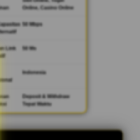
Slot Online, Togel
inan
Online, Casino Online
Kapasitas
50 Mbps
ternatif
an Link
50 Ms
tif
Indonesia
ional
nan
Deposit & Withdraw
ksi
Tepat Waktu