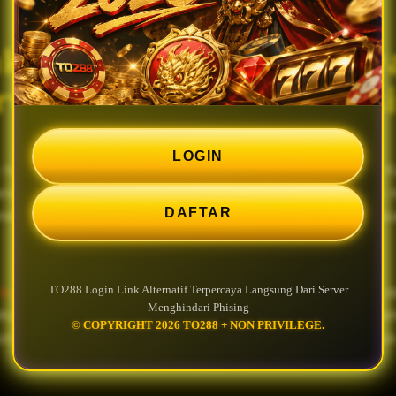
k Alternatif Terperca
rver Menghindari Phis
LOGIN
al penting saat hendak masuk ke sebuah platform digital. K
erver. Akses ini dirancang untuk membantu pengguna tetap 
DAFTAR
liharaan sementara. Pastikan alamat yang digunakan berasal 
TO288 Login Link Alternatif Terpercaya Langsung Dari Server
ogin
mampu menangani aktivitas pengguna secara lebih st
Menghindari Phising
adar akses cadangan, tetapi menjadi rute praktis menuju se
© COPYRIGHT 2026 TO288 + NON PRIVILEGE.
n yang sama tanpa memasang aplikasi tambahan, sekaligus 