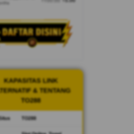
100.00
5.00
 risiko phishing online.
nths
KAPASITAS LINK
TERNATIF & TENTANG
TO288
itus
TO288