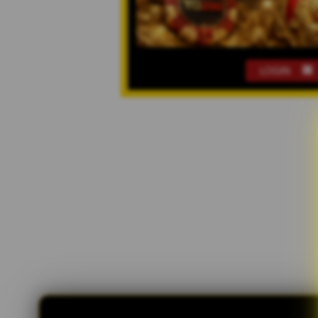
LOGIN