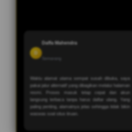
komentar, maupun situs tidak dikenal yang 
Daffa Mahendra
D
Semarang
Waktu alamat utama sempat susah dibuka, saya
pakai jalur alternatif yang dibagikan melalui halaman
resmi. Proses masuk tetap cepat dan akun
langsung terbaca tanpa harus daftar ulang. Yang
paling penting, alamatnya jelas sehingga tidak bikin
waswas soal situs tiruan.