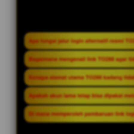
Apa fungsi jalur login alternatif resmi T
Jalur alternatif berfungsi sebagai rute masu
Bagaimana mengenali link TO288 agar tid
Akses tersebut mengarahkan pengguna menuju 
Periksa susunan alamat situs secara teliti 
Kenapa alamat utama TO288 kadang tida
wajar, memiliki ejaan domain mencurigakan,
Gangguan dapat dipengaruhi oleh pemeliharaan
Apakah akun lama tetap bisa dipakai melal
kondisi tersebut, pengguna dapat memakai lin
Ya. Selama tautan tersebut benar-benar men
Di mana memperoleh pembaruan link log
terdaftar. Informasi akun dan riwayat aktivita
Simpan halaman resmi yang sudah diverifikas