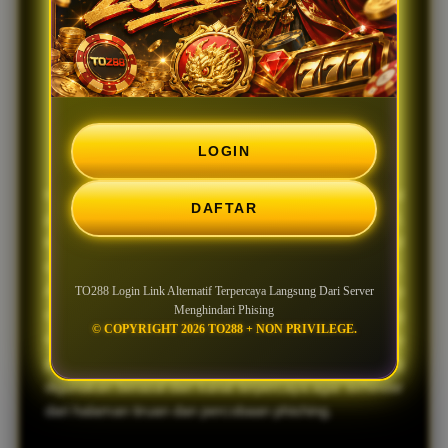
Server
Menghindari
Phising
LOGIN
Keamanan akses dan kelancaran koneksi menjadi hal
DAFTAR
penting saat hendak masuk ke sebuah platform digital.
Karena itu,
TO288
menyediakan jalur login alternatif
resmi yang terhubung langsung dengan sistem server.
Akses ini dirancang untuk membantu pengguna tetap
TO288 Login Link Alternatif Terpercaya Langsung Dari Server
Menghindari Phising
masuk dengan lancar ketika alamat utama sedang
© COPYRIGHT 2026 TO288 + NON PRIVILEGE.
mengalami pembatasan, gangguan teknis, atau
pemeliharaan sementara. Pastikan alamat yang
digunakan berasal dari kanal terpercaya agar terhindar
dari halaman tiruan dan percobaan phishing.