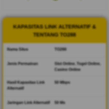
ke server,
lebih aman
dari situs
tiruan,
lancar
KAPASITAS LINK ALTERNATIF &
diakses,
dan minim
TENTANG TO288
risiko
phishing
online.
Nama Situs
TO288
V
Jenis Permainan
Slot Online, Togel Online,
i
Casino Online
e
w
l
Hasil Kapasitas Link
50 Mbps
i
Alternatif
c
e
n
Jaringan Link Alternatif
50 Ms
s