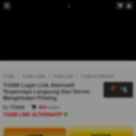
TO288
TO288 LOGIN
TO288 LINK
TO288 ALTERNATIF
TO288 Login Link Alternatif
5
$
Terpercaya Langsung Dari Server
Menghindari Phising
By
TO288
404
sales
TO288 LINK ALTERNATIF