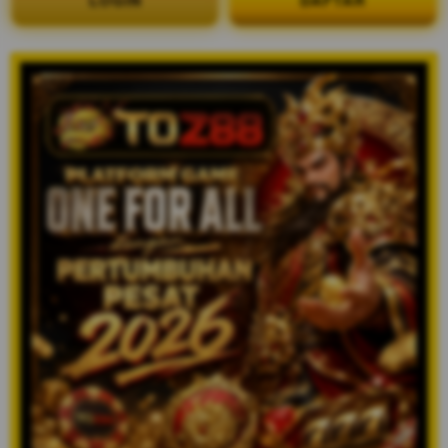
LOGIN
DAFTAR