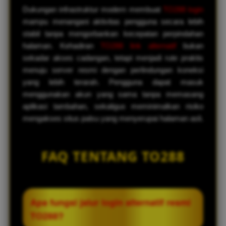
Dukungan infrastruktur modern membuat
TO288 login
mampu menangani aktivitas pengguna secara lebih
stabil tanpa mengorbankan kecepatan perpindahan
halaman. Kehadiran
TO288 link alternatif
bukan
sekadar akses cadangan, tetapi menjadi rute praktis
menuju server resmi dengan perlindungan koneksi
yang lebih terarah. Pengguna dapat masuk
menggunakan akun yang sama tanpa memasang
aplikasi tambahan, sekaligus meminimalkan risiko
mengakses situs palsu yang menyerupai halaman asli.
FAQ TENTANG TO288
Apa fungsi jalur login alternatif resmi
TO288?