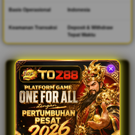
e
d
Basis Operasional
Indonesia
e
t
Keamanan Transaksi
Deposit & Withdraw
a
i
Tepat Waktu
l
s
TO288 Login Link
Alternatif
Terpercaya
Langsung Dari