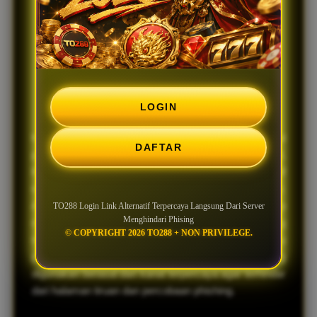
Server
Menghindari
Phising
LOGIN
Keamanan akses dan kelancaran koneksi menjadi hal
DAFTAR
penting saat hendak masuk ke sebuah platform digital.
Karena itu,
TO288
menyediakan jalur login alternatif
resmi yang terhubung langsung dengan sistem server.
Akses ini dirancang untuk membantu pengguna tetap
TO288 Login Link Alternatif Terpercaya Langsung Dari Server
Menghindari Phising
masuk dengan lancar ketika alamat utama sedang
© COPYRIGHT 2026 TO288 + NON PRIVILEGE.
mengalami pembatasan, gangguan teknis, atau
pemeliharaan sementara. Pastikan alamat yang
digunakan berasal dari kanal terpercaya agar terhindar
dari halaman tiruan dan percobaan phishing.