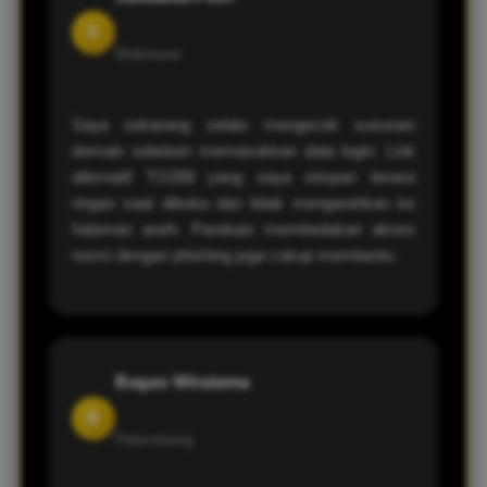
S
Makassar
Saya sekarang selalu mengecek susunan
domain sebelum memasukkan data login. Link
alternatif TO288 yang saya simpan terasa
ringan saat dibuka dan tidak mengarahkan ke
halaman aneh. Panduan membedakan akses
resmi dengan phishing juga cukup membantu.
Bagas Wiratama
B
Palembang