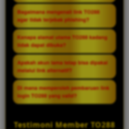
Jalur alternatif berfungsi sebagai rute
Bagaimana mengenali link TO288
masuk tambahan ketika alamat utama sulit
agar tidak terjebak phishing?
dijangkau, sedang diperbarui, atau terkena
pembatasan jaringan. Akses tersebut
Periksa susunan alamat situs secara teliti
Kenapa alamat utama TO288 kadang
mengarahkan pengguna menuju layanan
dan gunakan tautan yang dibagikan
tidak dapat dibuka?
TO288 melalui koneksi server yang tetap
melalui kanal resmi. Hindari halaman yang
stabil.
meminta informasi tidak wajar, memiliki
Gangguan dapat dipengaruhi oleh
Apakah akun lama tetap bisa dipakai
ejaan domain mencurigakan, atau
pemeliharaan sistem, kepadatan trafik,
melalui link alternatif?
mengarahkan Anda mengunduh berkas
perubahan rute server, atau kebijakan
dari sumber asing.
jaringan dari penyedia internet. Dalam
Ya. Selama tautan tersebut benar-benar
Di mana memperoleh pembaruan link
kondisi tersebut, pengguna dapat
mengarah ke sistem resmi TO288,
login TO288 yang valid?
memakai link alternatif terpercaya yang
pengguna tetap dapat masuk memakai
masih terhubung dengan layanan resmi.
username dan kata sandi yang telah
Simpan halaman resmi yang sudah
terdaftar. Informasi akun dan riwayat
diverifikasi atau tanyakan langsung melalui
Testimoni Member TO288
aktivitas akan tetap tersinkron pada server
pusat bantuan TO288. Jangan mengambil