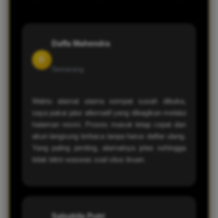
yang sama.
tautan dari pesan acak, kolom komentar,
maupun situs tidak dikenal yang
mengatasnamakan layanan resmi.
Daffa Mahendra
D
Semarang
Waktu alamat utama sempat susah dibuka,
saya pakai jalur alternatif yang dibagikan melalui
halaman resmi. Proses masuk tetap cepat dan
akun langsung terbaca tanpa harus daftar ulang.
Yang paling penting, alamatnya jelas sehingga
tidak bikin waswas soal situs tiruan.
Salsabila Putri