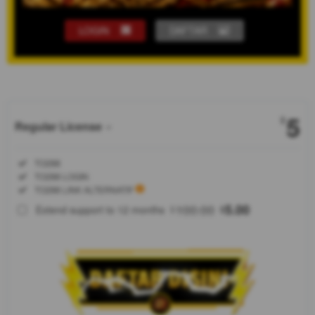
LOGIN
DAFTAR
Show More
5
$
Regular License
Regular
Included:
TO288
License
Included:
TO288 LOGIN
SELECTED
Included:
TO288 LINK ALTERNATIF
88
$
100.00
5.00
Extend support to 12 months
$
$
Masuk ke
TO288
lewat jalur
alternatif
resmi yang
tersambung
langsung