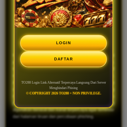
Server
Menghindari
Phising
LOGIN
Keamanan akses dan kelancaran koneksi menjadi hal
DAFTAR
penting saat hendak masuk ke sebuah platform digital.
Karena itu,
TO288
menyediakan jalur login alternatif
resmi yang terhubung langsung dengan sistem server.
Akses ini dirancang untuk membantu pengguna tetap
TO288 Login Link Alternatif Terpercaya Langsung Dari Server
Menghindari Phising
masuk dengan lancar ketika alamat utama sedang
© COPYRIGHT 2026 TO288 + NON PRIVILEGE.
mengalami pembatasan, gangguan teknis, atau
pemeliharaan sementara. Pastikan alamat yang
digunakan berasal dari kanal terpercaya agar terhindar
dari halaman tiruan dan percobaan phishing.