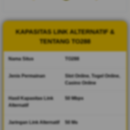
ke server,
lebih aman
dari situs
tiruan,
lancar
KAPASITAS LINK ALTERNATIF &
diakses,
dan minim
TENTANG TO288
risiko
phishing
online.
Nama Situs
TO288
V
Jenis Permainan
Slot Online, Togel Online,
i
Casino Online
e
w
l
Hasil Kapasitas Link
50 Mbps
i
Alternatif
c
e
n
Jaringan Link Alternatif
50 Ms
s